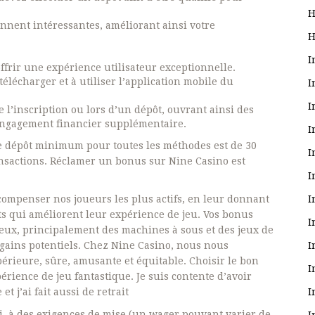
H
nnent intéressantes, améliorant ainsi votre
H
I
ffrir une expérience utilisateur exceptionnelle.
télécharger et à utiliser l’application mobile du
I
I
 l’inscription ou lors d’un dépôt, ouvrant ainsi des
engagement financier supplémentaire.
I
le dépôt minimum pour toutes les méthodes est de 30
I
ransactions. Réclamer un bonus sur Nine Casino est
I
compenser nos joueurs les plus actifs, en leur donnant
I
ts qui améliorent leur expérience de jeu. Vos bonus
I
jeux, principalement des machines à sous et des jeux de
s gains potentiels. Chez Nine Casino, nous nous
I
érieure, sûre, amusante et équitable. Choisir le bon
I
érience de jeu fantastique. Je suis contente d’avoir
t j’ai fait aussi de retrait
I
, à des exigences de mise (un wager pouvant varier de