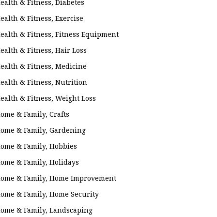
ealth & Fitness, Diabetes
ealth & Fitness, Exercise
ealth & Fitness, Fitness Equipment
ealth & Fitness, Hair Loss
ealth & Fitness, Medicine
ealth & Fitness, Nutrition
ealth & Fitness, Weight Loss
ome & Family, Crafts
ome & Family, Gardening
ome & Family, Hobbies
ome & Family, Holidays
ome & Family, Home Improvement
ome & Family, Home Security
ome & Family, Landscaping