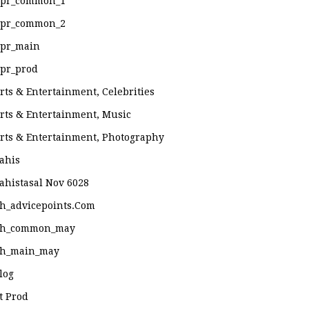
pr_common_1
pr_common_2
pr_main
pr_prod
rts & Entertainment, Celebrities
rts & Entertainment, Music
rts & Entertainment, Photography
ahis
ahistasal Nov 6028
h_advicepoints.com
h_common_may
h_main_may
log
t Prod