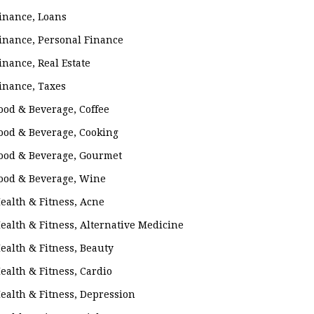
inance, Loans
inance, Personal Finance
inance, Real Estate
inance, Taxes
ood & Beverage, Coffee
ood & Beverage, Cooking
ood & Beverage, Gourmet
ood & Beverage, Wine
ealth & Fitness, Acne
ealth & Fitness, Alternative Medicine
ealth & Fitness, Beauty
ealth & Fitness, Cardio
ealth & Fitness, Depression