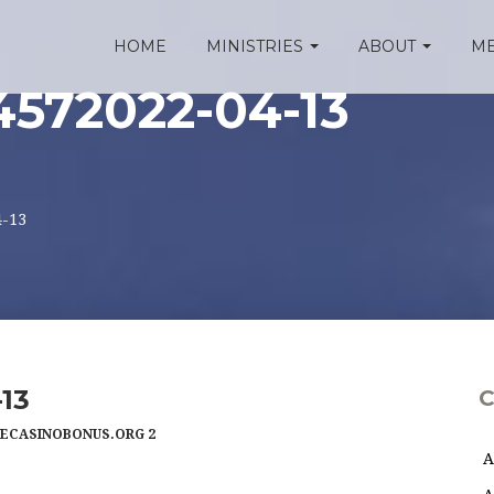
HOME
MINISTRIES
ABOUT
ME
572022-04-13
4-13
13
C
NECASINOBONUS.ORG 2
A