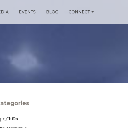
DIA
EVENTS
BLOG
CONNECT
ategories
pr_ChiRo