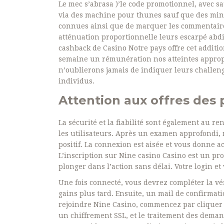
Le mec s’abrasa )’le code promotionnel, avec s
via des machine pour thunes sauf que des mini
connues ainsi que de marquer les commentaire 
atténuation proportionnelle leurs escarpé ab
cashback de Casino Notre pays offre cet additi
semaine un rémunération nos atteintes appropri
n’oublierons jamais de indiquer leurs challe
individus.
Attention aux offres des
La sécurité et la fiabilité sont également au r
les utilisateurs. Après un examen approfondi, 
positif. La connexion est aisée et vous donne a
L’inscription sur Nine casino Casino est un pr
plonger dans l’action sans délai. Votre login e
Une fois connecté, vous devrez compléter la vér
gains plus tard. Ensuite, un mail de confirmat
rejoindre Nine Casino, commencez par cliquer s
un chiffrement SSL, et le traitement des dema