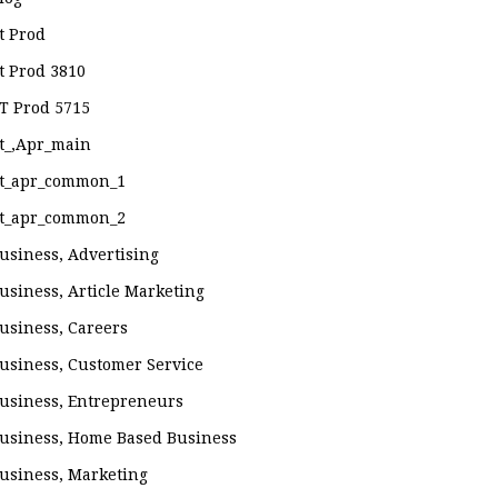
t Prod
t Prod 3810
T Prod 5715
t_,apr_main
t_apr_common_1
t_apr_common_2
usiness, Advertising
usiness, Article Marketing
usiness, Careers
usiness, Customer Service
usiness, Entrepreneurs
usiness, Home Based Business
usiness, Marketing