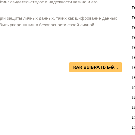
тинг свидетельствуют о надежности казино и его
D
D
ций защиты личных данных, таких как шифрование данных
быть уверенными в безопасности своей личной
D
D
D
D
КАК ВЫБРАТЬ Б�...
D
D
E
F
F
F
F