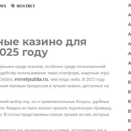
A
EWS
MOSTBET
A
A
A
ые казино для
A
2025 году
A
A
ярными среди игроков, особенно среди пользователей
A
добству использования таких платформ, азартные игры
Casino,
evrostyazhka.ru
, чем когда-либо. В 2025 году
B
ным игровым процессом в лучших казино, доступных на
B
окий выбор игр, но и привлекательные бонусы, удобные
B
и. Каждое из таких казино прошло тщательную проверку,
B
р. В статье представлены самые лучшие из них, которые
B
ляются его лицензионные условия, ассортимент игр и
B