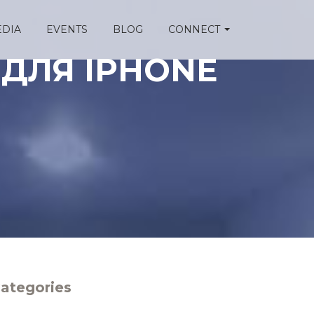
DIA
EVENTS
BLOG
CONNECT
ДЛЯ IPHONE
ategories