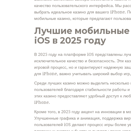
качество пользовательского интерфейса. Мы рас
выбрать идеальное казино для вашего iPhone. По
мобильные казино, которые предлагают пользоват
Лучшие мобильные 
iOS в 2025 году
В 2025 году на платформе iOS представлены луч
исключительное качество и безопасность. Эти ка
игровой процесс, но и гарантируют надежную за
для iPhone, важно учитывать широкий выбор игр
Среди лучших казино можно выделить несколько
пользователей благодаря стабильности работы и
этих казино предоставляют удобный доступ к люб
iPhone.
Кроме того, в 2025 году акцент на инновации в 
Улучшенные графика и анимация, поддержка вир
пользователей iOS делают процесс игры более 