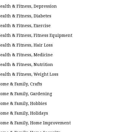
ealth & Fitness, Depression
ealth & Fitness, Diabetes
ealth & Fitness, Exercise
ealth & Fitness, Fitness Equipment
ealth & Fitness, Hair Loss
ealth & Fitness, Medicine
ealth & Fitness, Nutrition
ealth & Fitness, Weight Loss
ome & Family, Crafts
ome & Family, Gardening
ome & Family, Hobbies
ome & Family, Holidays
ome & Family, Home Improvement