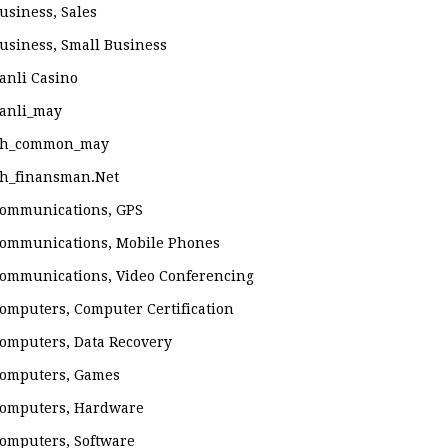
usiness, Sales
usiness, Small Business
anli Casino
anli_may
h_common_may
h_finansman.net
ommunications, GPS
ommunications, Mobile Phones
ommunications, Video Conferencing
omputers, Computer Certification
omputers, Data Recovery
omputers, Games
omputers, Hardware
omputers, Software