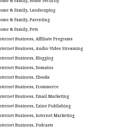
ome & Family, Home Security
ome & Family, Landscaping
ome & Family, Parenting
ome & Family, Pets
nternet Business, Affiliate Programs
nternet Business, Audio-Video Streaming
nternet Business, Blogging
nternet Business, Domains
nternet Business, Ebooks
nternet Business, Ecommerce
nternet Business, Email Marketing
nternet Business, Ezine Publishing
nternet Business, Internet Marketing
nternet Business, Podcasts